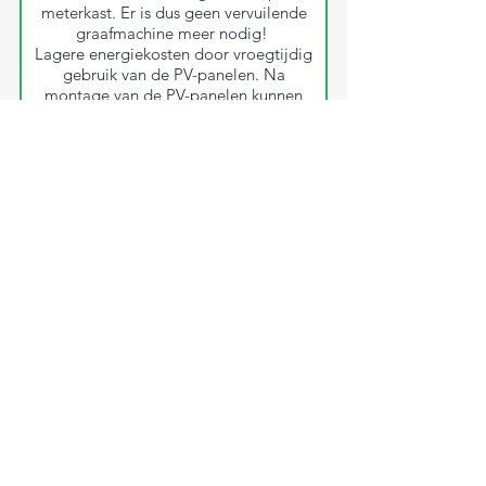
meterkast. Er is dus geen vervuilende
graafmachine meer nodig!
Lagere energiekosten door vroegtijdig
gebruik van de PV-panelen. Na
montage van de PV-panelen kunnen
deze direct op de meterkast worden
aangesloten. Het gebruik van zonne-
energie op de bouwplaats en het terug
leveren start dus al voordat de
dakpannen op het dak liggen!
Contact
Vul het contactformulier in en laat je gegevens
achter. Wij nemen dan zo snel mogelijk
contact met je op.
Je kunt ons ook bellen of e-mailen op:
085 - 130 40 26
info@cehetech.nl